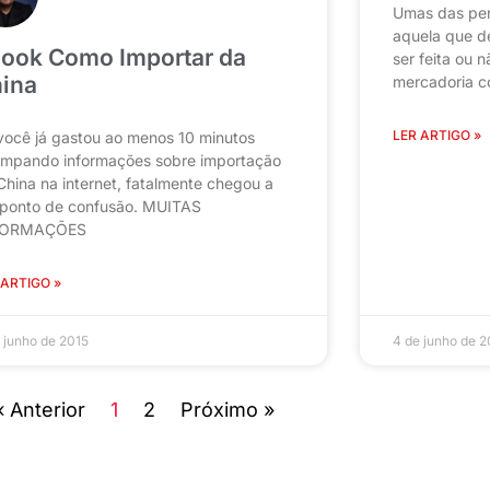
Umas das per
aquela que d
ook Como Importar da
ser feita ou 
ina
mercadoria c
LER ARTIGO »
você já gastou ao menos 10 minutos
impando informações sobre importação
China na internet, fatalmente chegou a
ponto de confusão. MUITAS
FORMAÇÕES
 ARTIGO »
 junho de 2015
4 de junho de 2
« Anterior
1
2
Próximo »