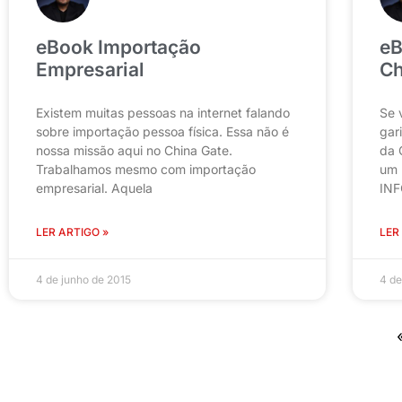
eBook Importação
eB
Empresarial
Ch
Existem muitas pessoas na internet falando
Se 
sobre importação pessoa física. Essa não é
gar
nossa missão aqui no China Gate.
da 
Trabalhamos mesmo com importação
um 
empresarial. Aquela
IN
LER ARTIGO »
LER
4 de junho de 2015
4 de