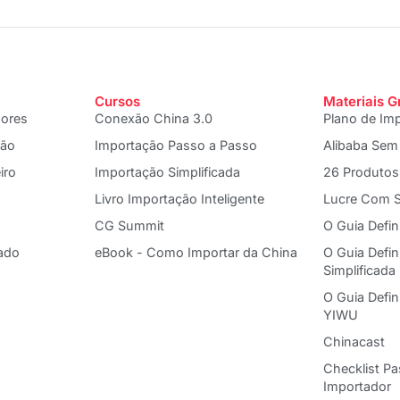
Cursos
Materiais G
dores
Conexão China 3.0
Plano de Im
ção
Importação Passo a Passo
Alibaba Sem
iro
Importação Simplificada
26 Produtos
Livro Importação Inteligente
Lucre Com S
CG Summit
O Guia Defin
ado
eBook - Como Importar da China
O Guia Defin
Simplificada
O Guia Defi
YIWU
Chinacast
Checklist P
Importador