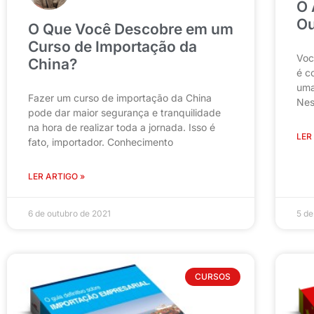
O 
Ou
O Que Você Descobre em um
Curso de Importação da
Voc
China?
é c
uma
Fazer um curso de importação da China
Nes
pode dar maior segurança e tranquilidade
na hora de realizar toda a jornada. Isso é
LER
fato, importador. Conhecimento
LER ARTIGO »
6 de outubro de 2021
5 de
CURSOS