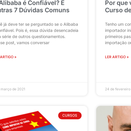
Alibaba é Confiável? E
Por que 
tras 7 Dúvidas Comuns
Curso de
ê já deve ter se perguntado se o Alibaba
Tenho um con
onfiável. Pois é, essa dúvida desencadeia
importador in
 série de outros questionamentos.
primeiros pas
se post, vamos conversar
importação on
 ARTIGO »
LER ARTIGO »
 março de 2021
24 de fevereiro
CURSOS