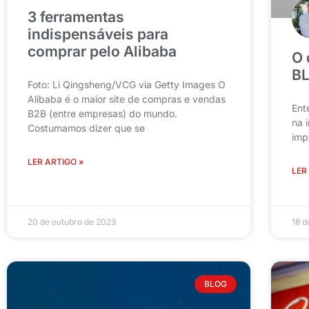
3 ferramentas
indispensáveis para
comprar pelo Alibaba
O 
BL
Foto: Li Qingsheng/VCG via Getty Images O
Alibaba é o maior site de compras e vendas
Ent
B2B (entre empresas) do mundo.
na 
Costumamos dizer que se
imp
LER ARTIGO »
LER
20 de outubro de 2023
18 d
BLOG