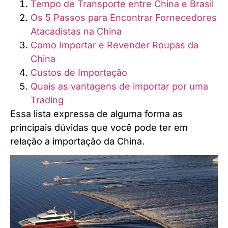
Tempo de Transporte entre China e Brasil
Os 5 Passos para Encontrar Fornecedores
Atacadistas na China
Como Importar e Revender Roupas da
China
Custos de Importação
Quais as vantagens de importar por uma
Trading
Essa lista expressa de alguma forma as
principais dúvidas que você pode ter em
relação a importação da China.