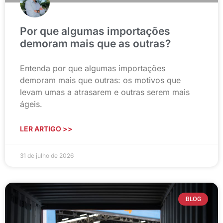
Por que algumas importações
demoram mais que as outras?
Entenda por que algumas importações
demoram mais que outras: os motivos que
levam umas a atrasarem e outras serem mais
ágeis.
LER ARTIGO >>
31 de julho de 2026
BLOG