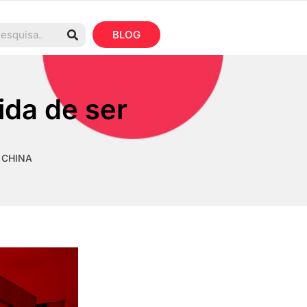
BLOG
ida de ser
 CHINA