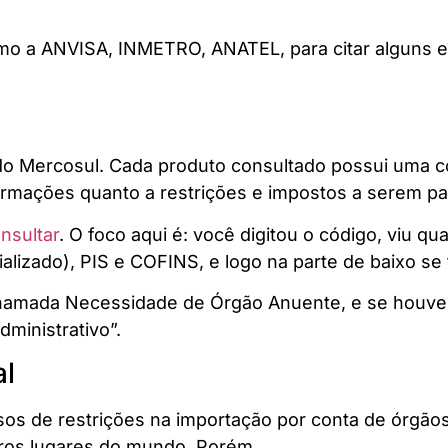
o a ANVISA, INMETRO, ANATEL, para citar alguns e
 Mercosul. Cada produto consultado possui uma cod
formações quanto a restrições e impostos a serem p
nsultar
. O foco aqui é: você digitou o código, viu q
rializado), PIS e COFINS, e logo na parte de baixo s
amada Necessidade de Órgão Anuente, e se houver 
dministrativo”.
al
s de restrições na importação por conta de órgãos 
utros lugares do mundo. Porém…