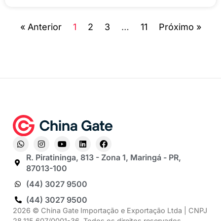
« Anterior
1
2
3
…
11
Próximo »
R. Piratininga, 813 - Zona 1, Maringá - PR,
87013-100
(44) 3027 9500
(44) 3027 9500
2026 © China Gate Importação e Exportação Ltda | CNPJ
28.115.607/0001-36, Todos os direitos reservados.