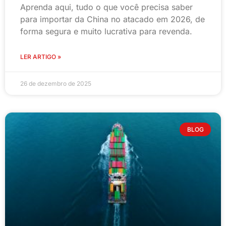
Aprenda aqui, tudo o que você precisa saber
para importar da China no atacado em 2026, de
forma segura e muito lucrativa para revenda.
LER ARTIGO »
26 de dezembro de 2025
BLOG