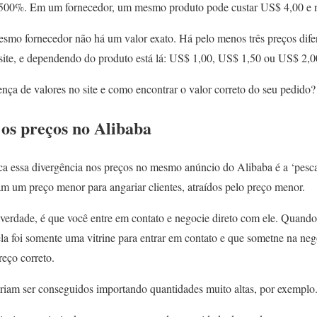
00%. Em um fornecedor, um mesmo produto pode custar US$ 4,00 e n
smo fornecedor não há um valor exato. Há pelo menos três preços dif
site, e dependendo do produto está lá: US$ 1,00, US$ 1,50 ou US$ 2,0
ença de valores no site e como encontrar o valor correto do seu pedido?
os preços no Alibaba
a essa divergência nos preços no mesmo anúncio do Alibaba é a ‘pescar
am um preço menor para angariar clientes, atraídos pelo preço menor.
 verdade, é que você entre em contato e negocie direto com ele. Quand
ela foi somente uma vitrine para entrar em contato e que sometne na ne
eço correto.
iam ser conseguidos importando quantidades muito altas, por exemplo