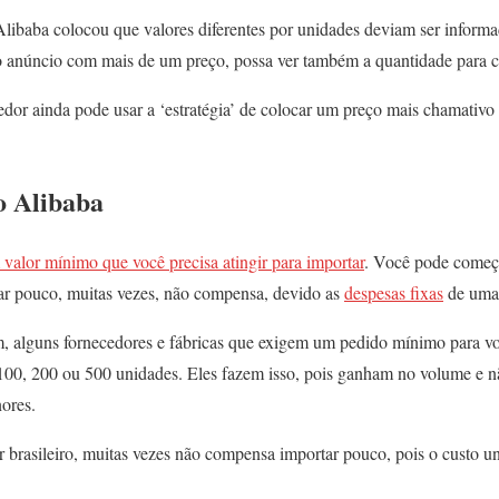
Alibaba colocou que valores diferentes por unidades deviam ser informa
 anúncio com mais de um preço, possa ver também a quantidade para c
edor ainda pode usar a ‘estratégia’ de colocar um preço mais chamativo 
o Alibaba
 valor mínimo que você precisa atingir para importar
. Você pode começ
ar pouco, muitas vezes, não compensa, devido as
despesas fixas
de uma 
m, alguns fornecedores e fábricas que exigem um pedido mínimo para 
 100, 200 ou 500 unidades. Eles fazem isso, pois ganham no volume e 
ores.
brasileiro, muitas vezes não compensa importar pouco, pois o custo uni