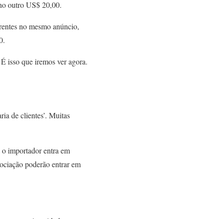
o outro US$ 20,00.
erentes no mesmo anúncio,
0.
 É isso que iremos ver agora.
ia de clientes’. Muitas
o o importador entra em
gociação poderão entrar em
.