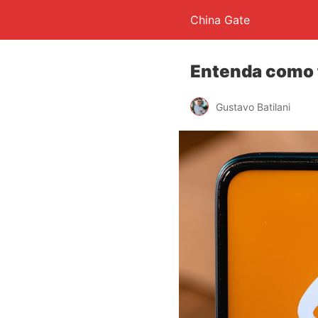
China Gate
Entenda como 
Gustavo Batilani