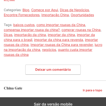
Categorias:
Blog
,
Comece por Aqui
,
Dicas de Negócios
,
Encontre Fornecedores
,
Importação China
,
Oportunidades
Tags:
baixos custos
,
como importar roupas da China
,
compensa importar roupa da china?
,
comprar roupas na China
,
Dicas
,
importação da china
,
importar da china
,
importar da
china para o brasil
,
importar da china para revenda
,
importar
roupas da china
,
Importar roupas da China para revender
,
lucro
na importação da china
,
negócios
,
quanto custa importar
roupas da china
Deixar um comentário
China Gate
Ir para o topo
Sair da versão mobile