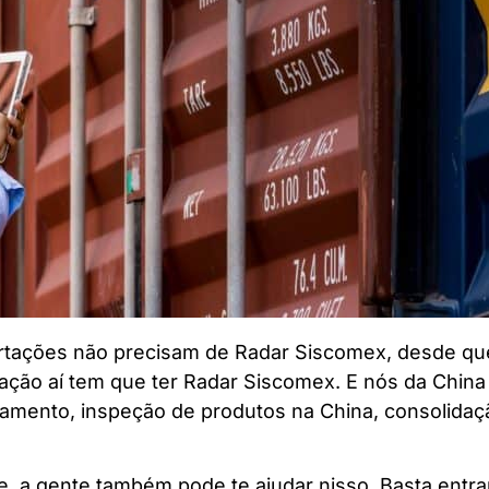
ortações não precisam de Radar Siscomex, desde q
rtação aí tem que ter Radar Siscomex. E nós da Chi
gamento, inspeção de produtos na China, consolidaç
, a gente também pode te ajudar nisso. Basta entra