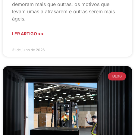
demoram mais que outras: os motivos que
levam umas a atrasarem e outras serem mais
ágeis.
LER ARTIGO >>
31 de julho de 2026
BLOG