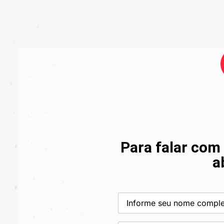
Para falar com
a
Nome
completo
(obrigatório)