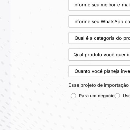
E-
mail
(obrigatório)
WhatsApp
(obrigatório)
Qual
é
a
categoria
Qual
do
produto
produto
você
que
quer
você
Quanto
importar?
quer
você
(obrigatório)
importar?
planeja
(obrigatório)
investir
Esse projeto de importação
no
seu
projeto
Para um negócio
Uso
de
importação?
(obrigatório)