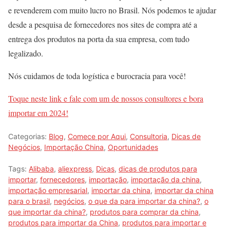
e revenderem com muito lucro no Brasil. Nós podemos te ajudar
desde a pesquisa de fornecedores nos sites de compra até a
entrega dos produtos na porta da sua empresa, com tudo
legalizado.
Nós cuidamos de toda logística e burocracia para você!
Toque neste link e fale com um de nossos consultores e bora
importar em 2024!
Categorias:
Blog
,
Comece por Aqui
,
Consultoria
,
Dicas de
Negócios
,
Importação China
,
Oportunidades
Tags:
Alibaba
,
aliexpress
,
Dicas
,
dicas de produtos para
importar
,
fornecedores
,
importação
,
importação da china
,
importação empresarial
,
importar da china
,
importar da china
para o brasil
,
negócios
,
o que da para importar da china?
,
o
que importar da china?
,
produtos para comprar da china
,
produtos para importar da China
,
produtos para importar e