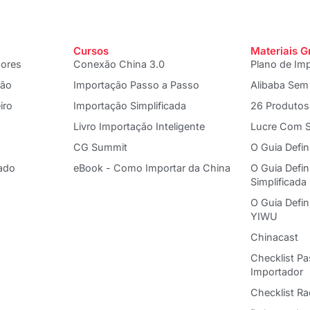
Cursos
Materiais G
dores
Conexão China 3.0
Plano de Im
ção
Importação Passo a Passo
Alibaba Sem
iro
Importação Simplificada
26 Produtos
Livro Importação Inteligente
Lucre Com S
CG Summit
O Guia Defin
ado
eBook - Como Importar da China
O Guia Defin
Simplificada
O Guia Defi
YIWU
Chinacast
Checklist P
Importador
Checklist R