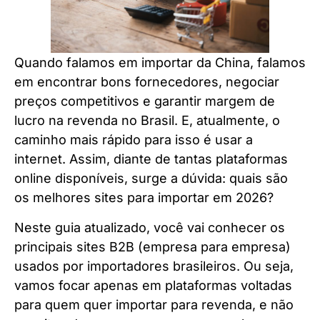
Quando falamos em importar da China, falamos
em encontrar bons fornecedores, negociar
preços competitivos e garantir margem de
lucro na revenda no Brasil. E, atualmente, o
caminho mais rápido para isso é usar a
internet. Assim, diante de tantas plataformas
online disponíveis, surge a dúvida: quais são
os melhores sites para importar em 2026?
Neste guia atualizado, você vai conhecer os
principais sites B2B (empresa para empresa)
usados por importadores brasileiros. Ou seja,
vamos focar apenas em plataformas voltadas
para quem quer importar para revenda, e não