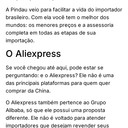
A Pindau veio para facilitar a vida do importador
brasileiro. Com ela você tem o melhor dos
mundos: os menores preços e a assessoria
completa em todas as etapas de sua
importação.
O Aliexpress
Se você chegou até aqui, pode estar se
perguntando: e o Aliexpress? Ele não é uma
das principais plataformas para quem quer
comprar da China.
O Aliexpress também pertence ao Grupo
Alibaba, só que ele possui uma proposta
diferente. Ele não é voltado para atender
importadores que desejam revender seus