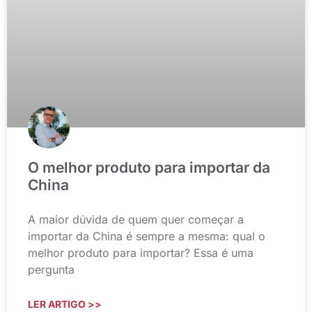
O melhor produto para importar da
China
A maior dúvida de quem quer começar a
importar da China é sempre a mesma: qual o
melhor produto para importar? Essa é uma
pergunta
LER ARTIGO >>