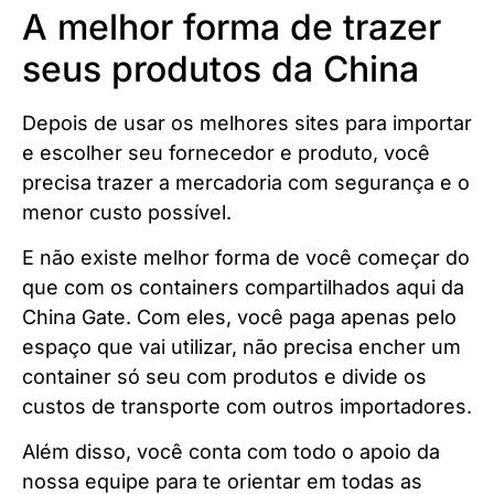
A melhor forma de trazer
seus produtos da China
Depois de usar os melhores sites para importar
e escolher seu fornecedor e produto, você
precisa trazer a mercadoria com segurança e o
menor custo possível.
E não existe melhor forma de você começar do
que com os containers compartilhados aqui da
China Gate. Com eles, você paga apenas pelo
espaço que vai utilizar, não precisa encher um
container só seu com produtos e divide os
custos de transporte com outros importadores.
Além disso, você conta com todo o apoio da
nossa equipe para te orientar em todas as