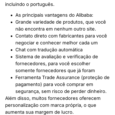
incluindo o português.
As principais vantagens do Alibaba:
Grande variedade de produtos, que você
não encontra em nenhum outro site.
Contato direto com fabricantes para você
negociar e conhecer melhor cada um
Chat com tradução automática
Sistema de avaliação e verificação de
fornecedores, para você escolher
somente fornecedores que já foram
Ferramenta Trade Assurance (proteção de
pagamento) para você comprar em
segurança, sem risco de perder dinheiro.
Além disso, muitos fornecedores oferecem
personalização com marca própria, o que
aumenta sua margem de lucro.