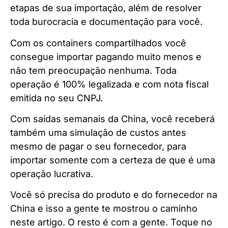
etapas de sua importação, além de resolver
toda burocracia e documentação para você.
Com os containers compartilhados você
consegue importar pagando muito menos e
não tem preocupação nenhuma. Toda
operação é 100% legalizada e com nota fiscal
emitida no seu CNPJ.
Com saídas semanais da China, você receberá
também uma simulação de custos antes
mesmo de pagar o seu fornecedor, para
importar somente com a certeza de que é uma
operação lucrativa.
Você só precisa do produto e do fornecedor na
China e isso a gente te mostrou o caminho
neste artigo. O resto é com a gente. Toque no