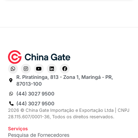
R. Piratininga, 813 - Zona 1, Maringá - PR,
87013-100
(44) 3027 9500
(44) 3027 9500
2026 © China Gate Importação e Exportação Ltda | CNPJ
28.115.607/0001-36, Todos os direitos reservados.
Serviços
Pesquisa de Fornecedores