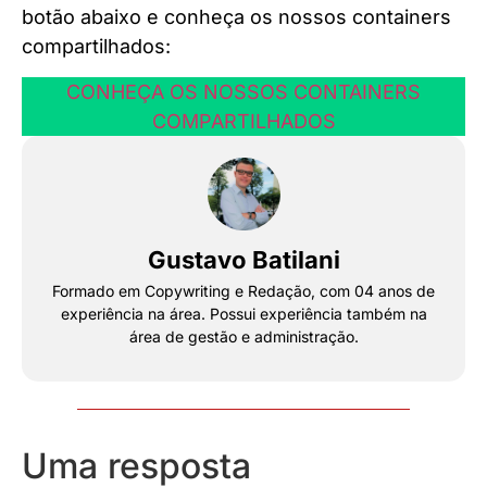
botão abaixo e conheça os nossos containers
compartilhados:
CONHEÇA OS NOSSOS CONTAINERS
COMPARTILHADOS
Gustavo Batilani
Formado em Copywriting e Redação, com 04 anos de
experiência na área. Possui experiência também na
área de gestão e administração.
Uma resposta