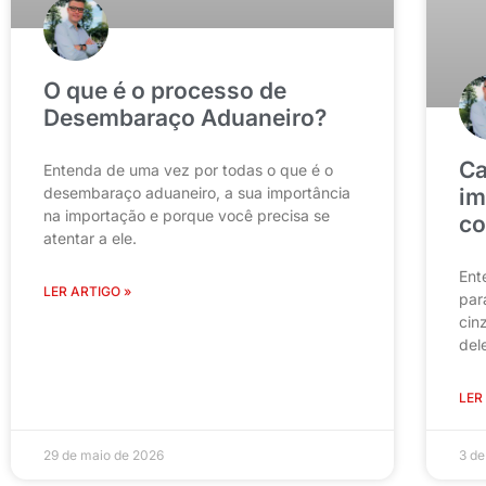
O que é o processo de
Desembaraço Aduaneiro?
Ca
Entenda de uma vez por todas o que é o
desembaraço aduaneiro, a sua importância
im
na importação e porque você precisa se
co
atentar a ele.
Ent
LER ARTIGO »
par
cin
del
LER
29 de maio de 2026
3 de