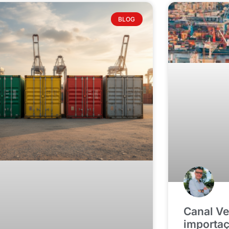
BLOG
Canal V
importaç