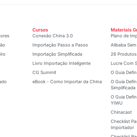
Cursos
Materiais G
dores
Conexão China 3.0
Plano de Im
ção
Importação Passo a Passo
Alibaba Sem
iro
Importação Simplificada
26 Produtos
Livro Importação Inteligente
Lucre Com S
CG Summit
O Guia Defin
ado
eBook - Como Importar da China
O Guia Defin
Simplificada
O Guia Defi
YIWU
Chinacast
Checklist P
Importador
Checklist R