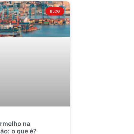
BLOG
ermelho na
ão: o que é?