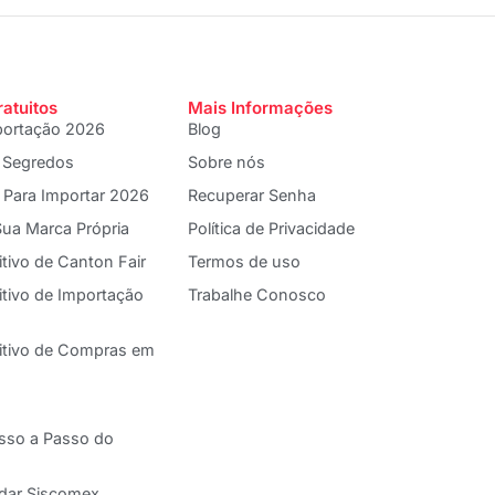
ratuitos
Mais Informações
portação 2026
Blog
 Segredos
Sobre nós
 Para Importar 2026
Recuperar Senha
ua Marca Própria
Política de Privacidade
itivo de Canton Fair
Termos de uso
itivo de Importação
Trabalhe Conosco
nitivo de Compras em
asso a Passo do
adar Siscomex