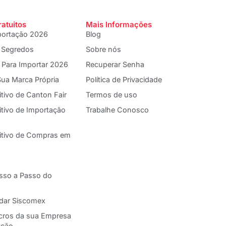
ratuitos
Mais Informações
portação 2026
Blog
 Segredos
Sobre nós
 Para Importar 2026
Recuperar Senha
ua Marca Própria
Política de Privacidade
itivo de Canton Fair
Termos de uso
itivo de Importação
Trabalhe Conosco
nitivo de Compras em
asso a Passo do
adar Siscomex
cros da sua Empresa
ação