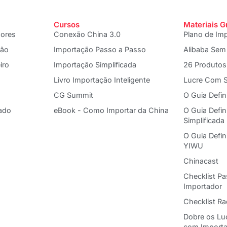
Cursos
Materiais G
dores
Conexão China 3.0
Plano de Im
ção
Importação Passo a Passo
Alibaba Sem
iro
Importação Simplificada
26 Produtos
Livro Importação Inteligente
Lucre Com S
CG Summit
O Guia Defin
ado
eBook - Como Importar da China
O Guia Defin
Simplificada
O Guia Defi
YIWU
Chinacast
Checklist P
Importador
Checklist R
Dobre os Lu
com Import