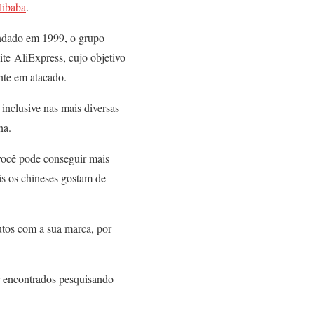
libaba
.
undado em 1999, o grupo
te AliExpress, cujo objetivo
nte em atacado.
inclusive nas mais diversas
na.
 você pode conseguir mais
is os chineses gostam de
utos com a sua marca, por
er encontrados pesquisando