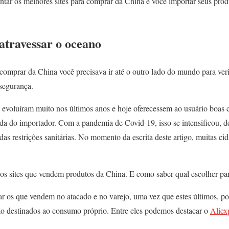
ntar os melhores sites para comprar da China e você importar seus pro
atravessar o oceano
omprar da China você precisava ir até o outro lado do mundo para verif
 segurança.
 evoluíram muito nos últimos anos e hoje oferecessem ao usuário boas
ida do importador. Com a pandemia de Covid-19, isso se intensificou, d
das restrições sanitárias. No momento da escrita deste artigo, muitas ci
 os sites que vendem produtos da China. E como saber qual escolher pa
iar os que vendem no atacado e no varejo, uma vez que estes últimos, p
são destinados ao consumo próprio. Entre eles podemos destacar o
Aliex