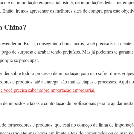
co é na importação empresarial, isto é, de importações feitas por empr
. Então, iremos apresentar os melhores sites de compra para este objetiv
a China?
revender no Brasil, conseguindo bons lucros, você precisa estar ciente 
 pego de surpresa e acabar tendo prejuízos. Mas já podemos te garantir 
 porque se preocupar.
nder sobre todo o processo de importação para não sofrer duros golpes 
dores e produtos, até a entrega, são muitas etapas e processos. Aqui n
e você precisa saber sobre importação empresarial.
 de impostos e taxas e contratação de profissionais para te ajudar nesta
e fornecedores e produtos, que está no começo da linha de importaçã
necessário algumas horas em frente a tela do computador ou celular, p