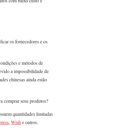
dutos com baixo custo e
icar os fornecedores e os
 condições e métodos de
evido a impossibilidade de
dades chinesas ainda estão
ra comprar seus produtos?
ossuem quantidades limitadas
press
,
Wish
e outros.