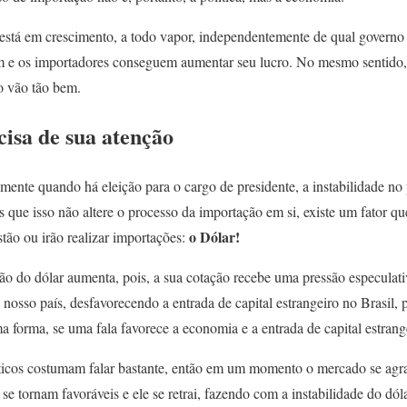
está em crescimento, a todo vapor, independentemente de qual governo 
 e os importadores conseguem aumentar seu lucro. No mesmo sentido, 
o vão tão bem.
cisa de sua atenção
mente quando há eleição para o cargo de presidente, a instabilidade no
 que isso não altere o processo da importação em si, existe um fator qu
o Dólar!
stão ou irão realizar importações:
ão do dólar aumenta, pois, a sua cotação recebe uma pressão especulativ
nosso país, desfavorecendo a entrada de capital estrangeiro no Brasil,
a forma, se uma fala favorece a economia e a entrada de capital estrange
ticos costumam falar bastante, então em um momento o mercado se agra
se tornam favoráveis e ele se retrai, fazendo com a instabilidade do dó