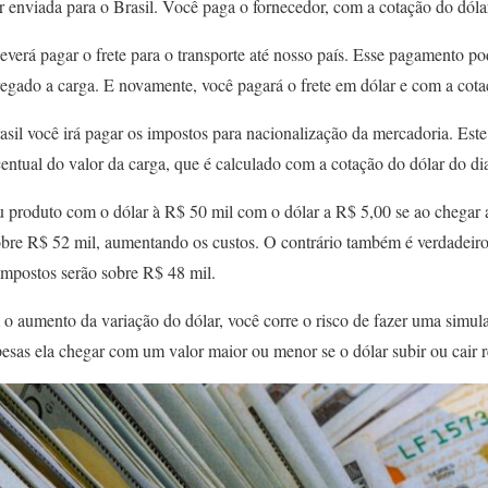
r enviada para o Brasil. Você paga o fornecedor, com a cotação do dóla
erá pagar o frete para o transporte até nosso país. Esse pagamento pode
tregado a carga. E novamente, você pagará o frete em dólar e com a cot
sil você irá pagar os impostos para nacionalização da mercadoria. Este
entual do valor da carga, que é calculado com a cotação do dólar do di
 produto com o dólar à R$ 50 mil com o dólar a R$ 5,00 se ao chegar a
sobre R$ 52 mil, aumentando os custos. O contrário também é verdadeiro, 
impostos serão sobre R$ 48 mil.
 o aumento da variação do dólar, você corre o risco de fazer uma simul
pesas ela chegar com um valor maior ou menor se o dólar subir ou cair 