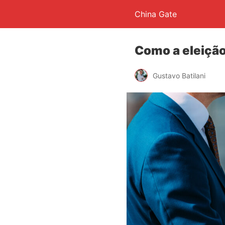
China Gate
Como a eleição
Gustavo Batilani