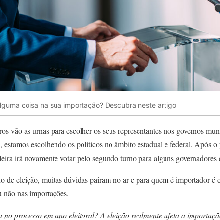
 alguma coisa na sua importação? Descubra neste artigo
ros vão as urnas para escolher os seus representantes nos governos munic
estamos escolhendo os políticos no âmbito estadual e federal. Após o p
leira irá novamente votar pelo segundo turno para alguns governadores e
 de eleição, muitas dúvidas pairam no ar e para quem é importador é 
ou não nas importações.
 no processo em ano eleitoral?
A eleição realmente afeta a importaçã