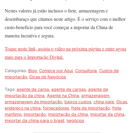
Nestes valores já estão inclusos o frete, armazenagem e
desembaraço que citamos neste artigo. É o serviço com o melhor
custo-benefício para você começar a importar da China de
maneira lucrativa e segura.
Toque neste link, assista o vídeo na próxima página e entre agora
mais para o Importação Digital.
Categorias:
Blog
,
Comece por Aqui
,
Consultoria
,
Custos de
Importação
,
Dicas de Negócios
Tags:
agente de carga
,
agente de cargas
,
agente de
importação da china
,
Agente na China
,
armazenagem
,
armazenagem de importação
,
baixos custos
,
china gate
,
Dicas
,
endereço na china
,
fornecedores
,
frete de importação
,
frete
marítimo
,
importação
,
importação da china
,
importar da china
,
importar da china para o brasil
,
negócios