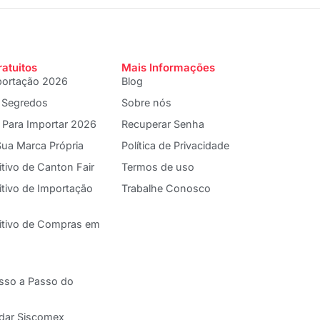
ratuitos
Mais Informações
portação 2026
Blog
 Segredos
Sobre nós
 Para Importar 2026
Recuperar Senha
ua Marca Própria
Política de Privacidade
itivo de Canton Fair
Termos de uso
itivo de Importação
Trabalhe Conosco
nitivo de Compras em
asso a Passo do
adar Siscomex