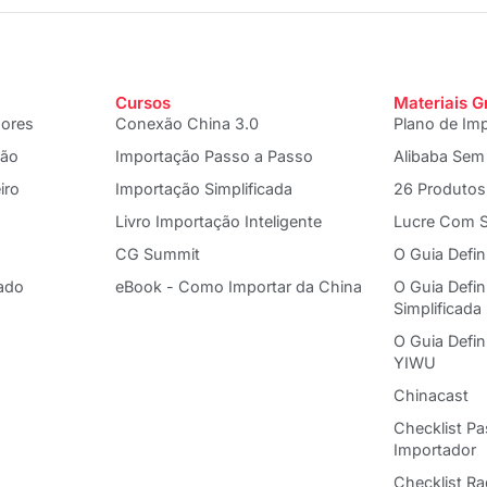
Cursos
Materiais G
dores
Conexão China 3.0
Plano de Im
ção
Importação Passo a Passo
Alibaba Sem
iro
Importação Simplificada
26 Produtos
Livro Importação Inteligente
Lucre Com S
CG Summit
O Guia Defin
ado
eBook - Como Importar da China
O Guia Defin
Simplificada
O Guia Defi
YIWU
Chinacast
Checklist P
Importador
Checklist R