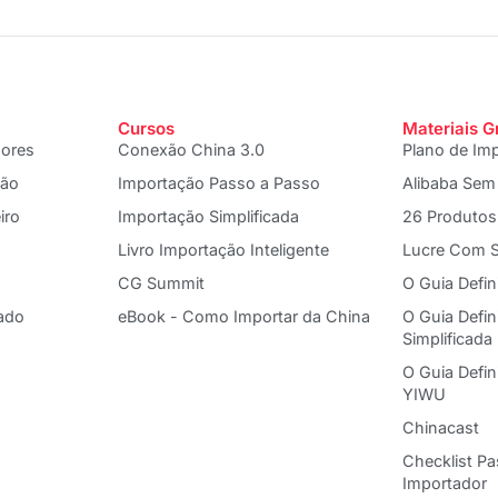
Cursos
Materiais G
dores
Conexão China 3.0
Plano de Im
ção
Importação Passo a Passo
Alibaba Sem
iro
Importação Simplificada
26 Produtos
Livro Importação Inteligente
Lucre Com S
CG Summit
O Guia Defin
ado
eBook - Como Importar da China
O Guia Defin
Simplificada
O Guia Defi
YIWU
Chinacast
Checklist P
Importador