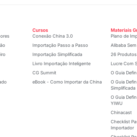
Cursos
Materiais G
dores
Conexão China 3.0
Plano de Im
ção
Importação Passo a Passo
Alibaba Sem
iro
Importação Simplificada
26 Produtos
Livro Importação Inteligente
Lucre Com S
CG Summit
O Guia Defin
ado
eBook - Como Importar da China
O Guia Defin
Simplificada
O Guia Defi
YIWU
Chinacast
Checklist P
Importador
Checklist R