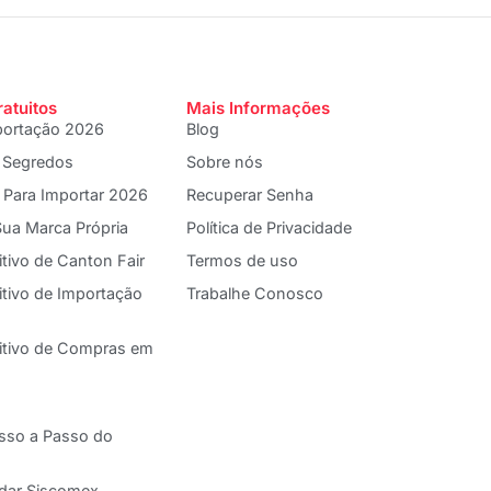
ratuitos
Mais Informações
portação 2026
Blog
 Segredos
Sobre nós
 Para Importar 2026
Recuperar Senha
ua Marca Própria
Política de Privacidade
itivo de Canton Fair
Termos de uso
itivo de Importação
Trabalhe Conosco
nitivo de Compras em
asso a Passo do
adar Siscomex