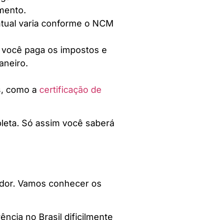
mento.
ntual varia conforme o NCM
e você paga os impostos e
aneiro.
s, como a
certificação de
pleta. Só assim você saberá
ador. Vamos conhecer os
cia no Brasil dificilmente