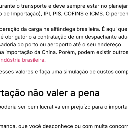
rante o transporte e deve sempre estar no planeja
o de Importação), IPI, PIS, COFINS e ICMS. O perce
beração da carga na alfândega brasileira. É aqui qu
a é obrigatório a contratação de um despachante adu
cadoria do porto ou aeroporto até o seu endereço.
ma importação da China. Porém, podem existir outro
ndústria brasileira.
s esses valores e faça uma simulação de custos com
tação não valer a pena
oderia ser bem lucrativa em prejuízo para o import
manda, que você desconhece ou com muita concorrên