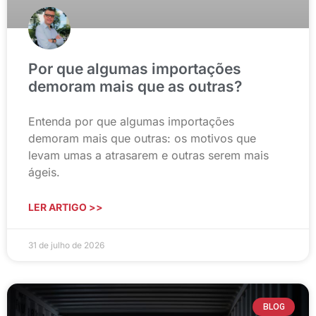
Por que algumas importações
demoram mais que as outras?
Entenda por que algumas importações
demoram mais que outras: os motivos que
levam umas a atrasarem e outras serem mais
ágeis.
LER ARTIGO >>
31 de julho de 2026
BLOG