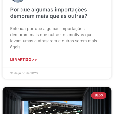
Por que algumas importações
demoram mais que as outras?
Entenda por que algumas importações
demoram mais que outras: os motivos que
levam umas a atrasarem e outras serem mais
ágeis.
LER ARTIGO >>
31 de julho de 2026
BLOG