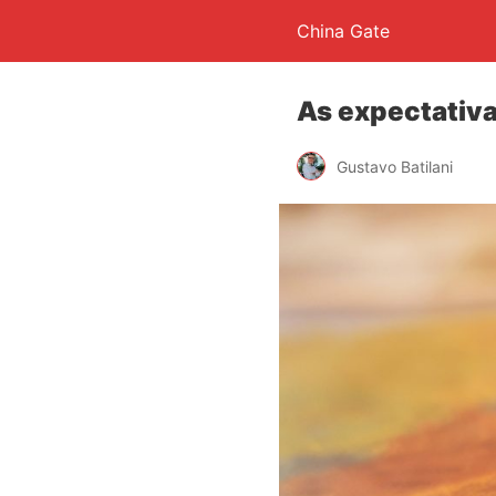
China Gate
As expectativ
Gustavo Batilani