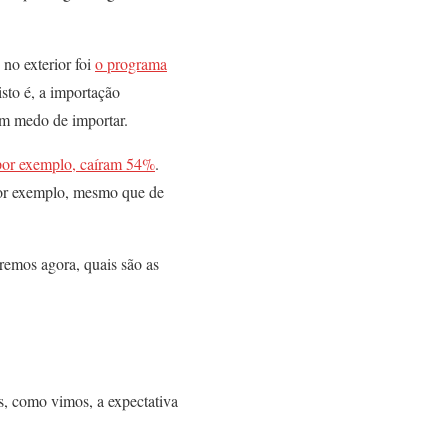
no exterior foi
o programa
sto é, a importação
om medo de importar.
por exemplo, caíram 54%
.
por exemplo, mesmo que de
remos agora, quais são as
s, como vimos, a expectativa