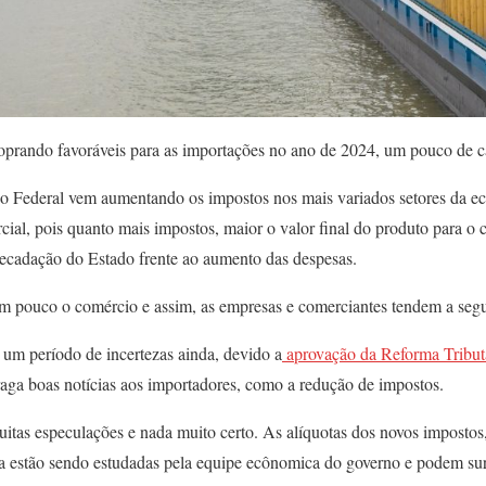
oprando favoráveis para as importações no ano de 2024, um pouco de ca
o Federal vem aumentando os impostos nos mais variados setores da e
cial, pois quanto mais impostos, maior o valor final do produto para 
recadação do Estado frente ao aumento das despesas.
m pouco o comércio e assim, as empresas e comerciantes tendem a segur
 um período de incertezas ainda, devido a
aprovação da Reforma Tribut
raga boas notícias aos importadores, como a redução de impostos.
uitas especulações e nada muito certo. As alíquotas dos novos imposto
 estão sendo estudadas pela equipe ecônomica do governo e podem sur