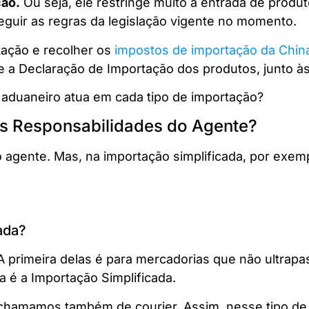
ção.
Ou seja, ele restringe muito a entrada de produ
eguir as regras da legislação vigente no momento.
ação e recolher os
impostos de importação da China
 a Declaração de Importação dos produtos, junto às 
 aduaneiro atua em cada tipo de importação?
 as Responsabilidades do Agente?
 agente. Mas, na importação simplificada, por exempl
ada?
A primeira delas é para mercadorias que não ultrapa
 é a Importação Simplificada.
e chamamos também de courier. Assim, nesse tipo de