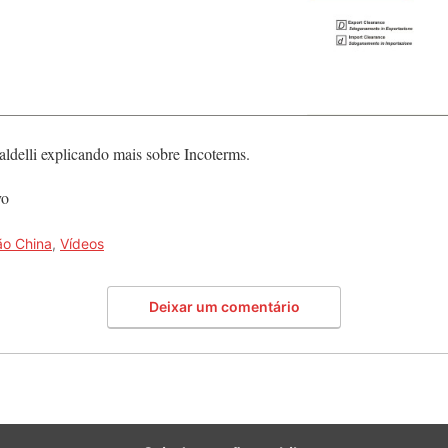
ldelli explicando mais sobre Incoterms.
vo
ão China
,
Vídeos
Deixar um comentário