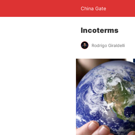
China Gate
Incoterms
Rodrigo Giraldelli